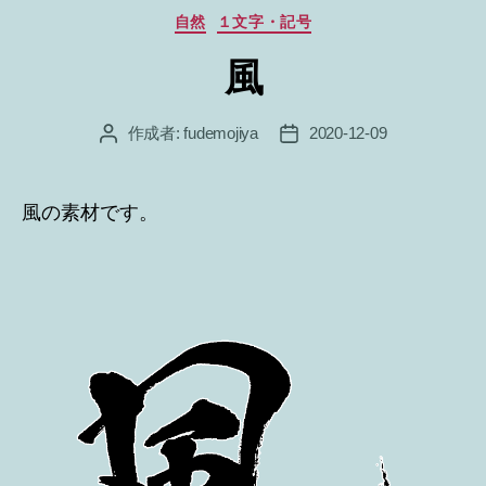
カ
自然
１文字・記号
テ
風
ゴ
リ
ー
作成者:
fudemojiya
2020-12-09
投
投
稿
稿
者
日
風の素材です。