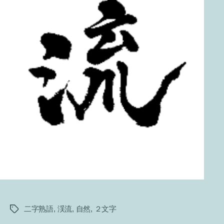
二字熟語
,
渓流
,
自然
,
２文字
タ
グ