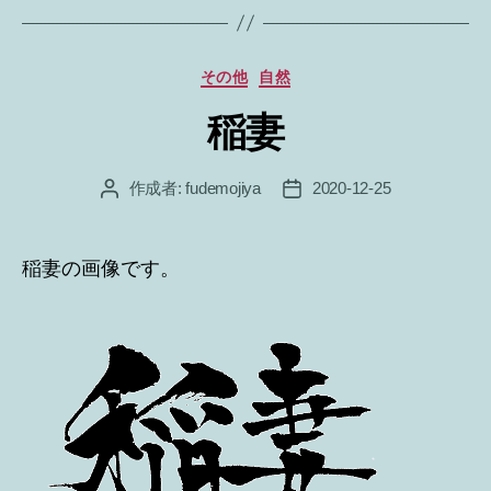
カ
その他
自然
テ
稲妻
ゴ
リ
ー
作成者:
fudemojiya
2020-12-25
投
投
稿
稿
者
日
稲妻の画像です。