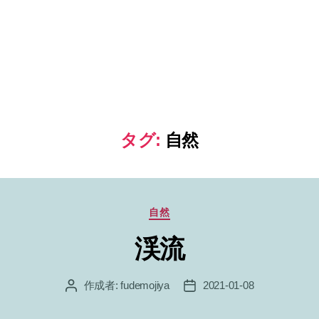
タグ:
自然
カ
自然
テ
渓流
ゴ
リ
ー
作成者:
fudemojiya
2021-01-08
投
投
稿
稿
者
日