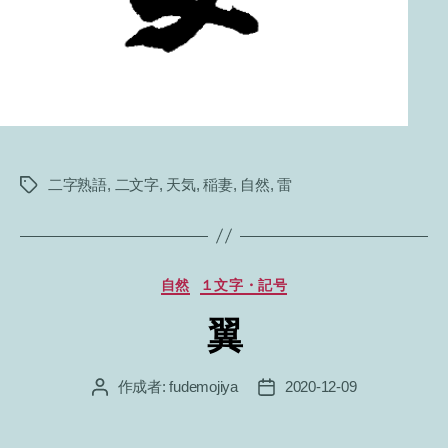
二字熟語
,
二文字
,
天気
,
稲妻
,
自然
,
雷
タ
グ
カ
自然
１文字・記号
テ
翼
ゴ
リ
ー
作成者:
fudemojiya
2020-12-09
投
投
稿
稿
者
日