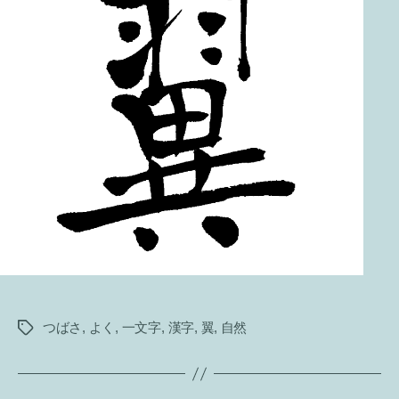
つばさ
,
よく
,
一文字
,
漢字
,
翼
,
自然
タ
グ