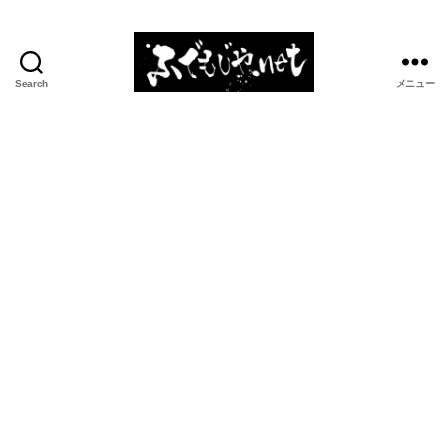
Search
メニュー
ふ
で
も
じ
や.net