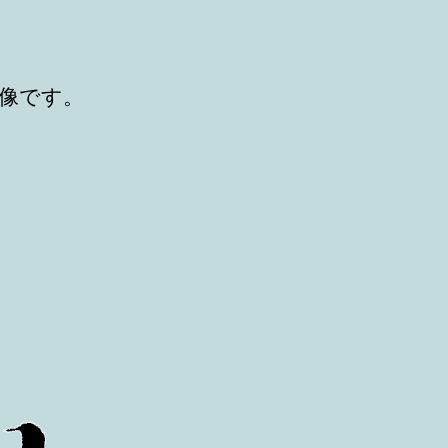
稿
稿
者
日
像です。