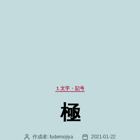
カ
１文字・記号
テ
ゴ
極
リ
ー
作成者:
fudemojiya
2021-01-22
投
投