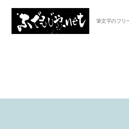
筆文字のフリ
ふ
で
も
じ
や.net