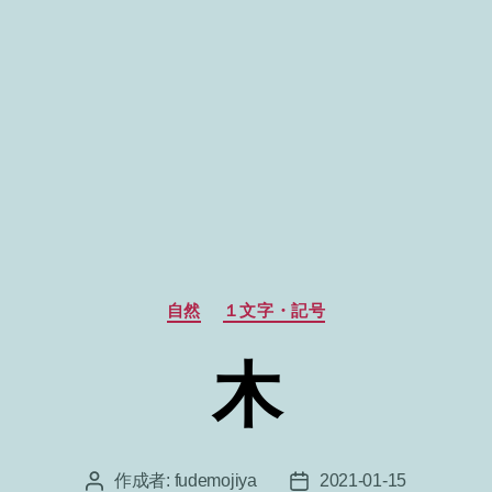
カ
自然
１文字・記号
テ
ゴ
木
リ
ー
作成者:
fudemojiya
2021-01-15
投
投