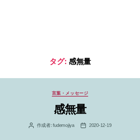
タグ:
感無量
カ
言葉・メッセージ
テ
感無量
ゴ
リ
ー
作成者:
fudemojiya
2020-12-19
投
投
稿
稿
者
日