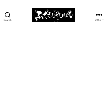
Search
メニュー
ふ
で
も
じ
や.net