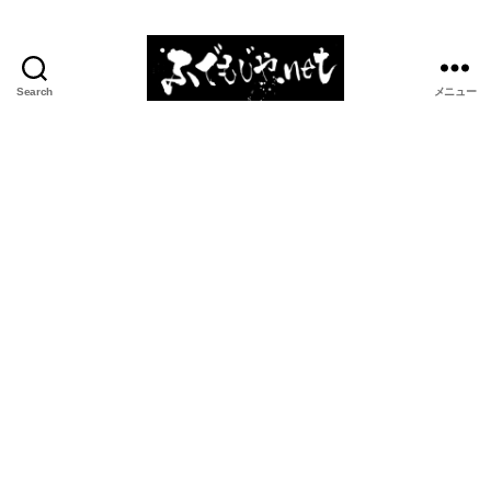
Search
メニュー
ふ
で
も
じ
や.net