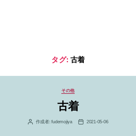
タグ:
古着
カ
その他
テ
古着
ゴ
リ
ー
作成者:
fudemojiya
2021-05-06
投
投
稿
稿
者
日