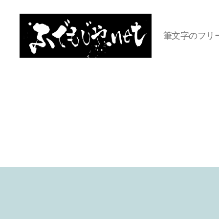
筆文字のフリ
ふ
で
も
じ
や.net