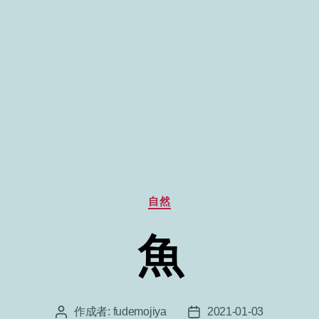
カ
自然
テ
ゴ
魚
リ
ー
作成者:
fudemojiya
2021-01-03
投
投