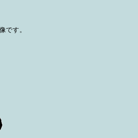
稿
稿
者
日
像です。