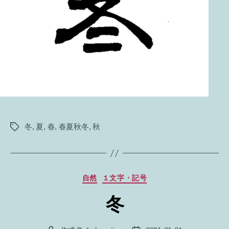
冬
,
夏
,
春
,
春夏秋冬
,
秋
タ
グ
カ
自然
１文字・記号
テ
冬
ゴ
リ
ー