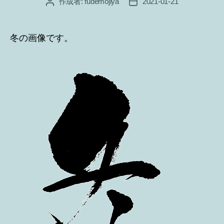
作成者:
fudemojiya
2021-01-21
投
投
稿
稿
者
日
冬の画像です。