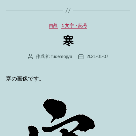
グ
カ
自然
１文字・記号
テ
寒
ゴ
リ
ー
作成者:
fudemojiya
2021-01-07
投
投
稿
稿
者
日
寒の画像です。