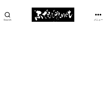
Search
メニュー
ふ
で
も
じ
や.net