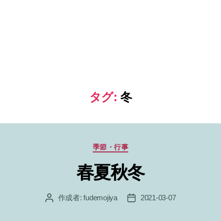
タグ:
冬
カ
季節・行事
テ
春夏秋冬
ゴ
リ
ー
作成者:
fudemojiya
2021-03-07
投
投
稿
稿
者
日