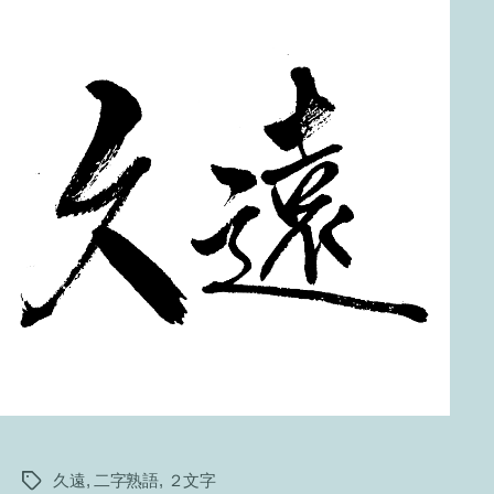
久遠
,
二字熟語
,
２文字
タ