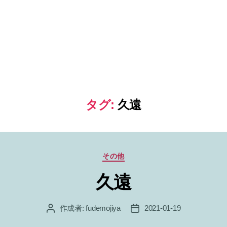
タグ:
久遠
カ
その他
テ
久遠
ゴ
リ
ー
作成者:
fudemojiya
2021-01-19
投
投
稿
稿