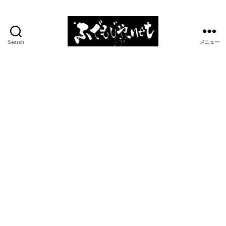
Search
メニュー
ふ
で
も
じ
や.net