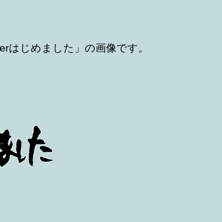
稿
稿
者
日
itterはじめました」の画像です。