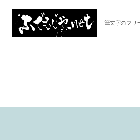
筆文字のフリ
ふ
で
も
じ
や.net