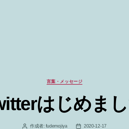
カ
言葉・メッセージ
テ
ゴ
witterはじめま
リ
ー
作成者:
fudemojiya
2020-12-17
投
投