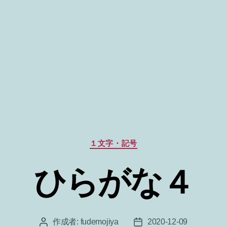
カ
１文字・記号
テ
ゴ
ひらがな４
リ
ー
作成者:
fudemojiya
2020-12-09
投
投