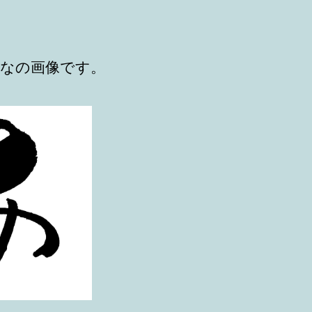
稿
稿
者
日
なの画像です。