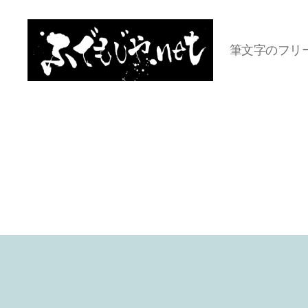
筆文字のフリ
ふ
で
も
じ
や.net