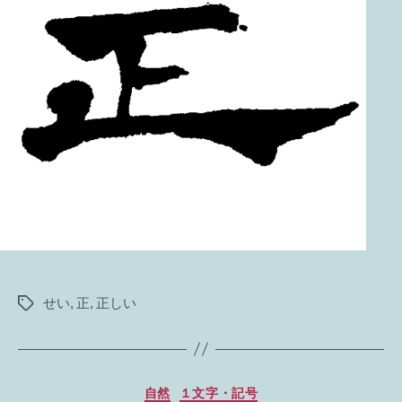
せい
,
正
,
正しい
タ
グ
カ
自然
１文字・記号