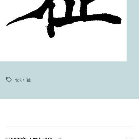
せい
,
征
タ
グ