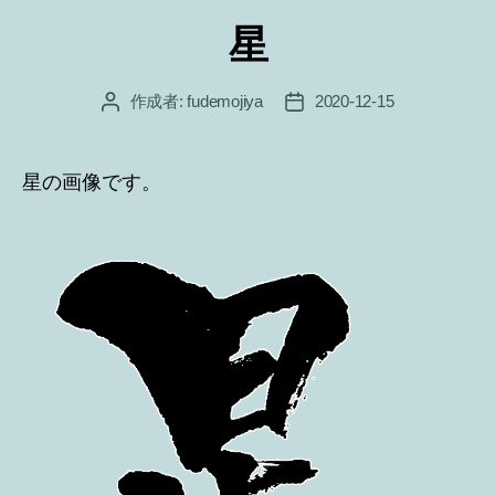
テ
星
ゴ
リ
ー
作成者:
fudemojiya
2020-12-15
投
投
稿
稿
者
日
星の画像です。