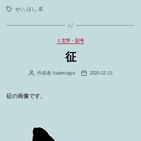
せい
,
ほし
,
星
タ
グ
カ
１文字・記号
テ
征
ゴ
リ
ー
作成者:
fudemojiya
2020-12-15
投
投
稿
稿
者
日
征の画像です。