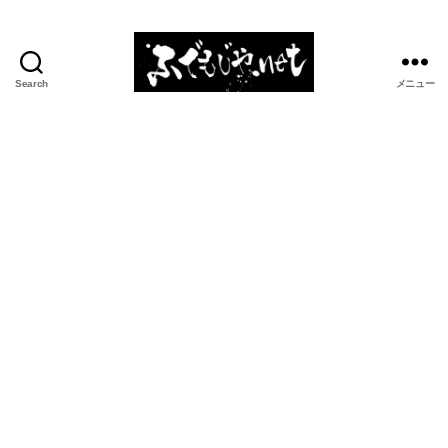
Search
メニュー
ふ
で
も
じ
や.net