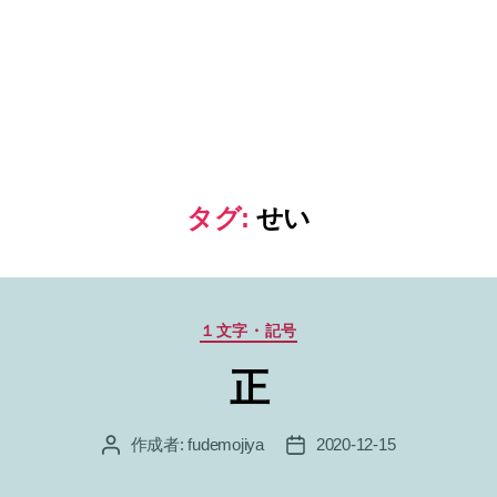
タグ:
せい
カ
１文字・記号
テ
正
ゴ
リ
ー
作成者:
fudemojiya
2020-12-15
投
投
稿
稿
者
日