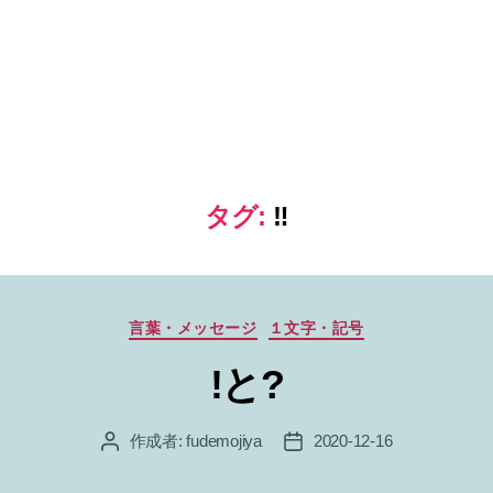
タグ:
‼
カ
言葉・メッセージ
１文字・記号
テ
!と?
ゴ
リ
ー
作成者:
fudemojiya
2020-12-16
投
投
稿
稿
者
日