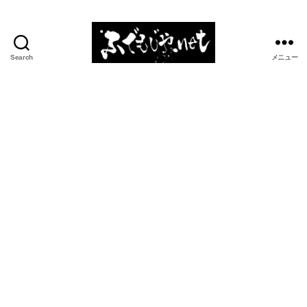
Search
メニュー
ふ
で
も
じ
や.net