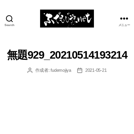
Search
メニュー
ふ
で
も
じ
無題929_20210514193214
や.net
作成者:
fudemojiya
2021-05-21
投
投
稿
稿
者
日