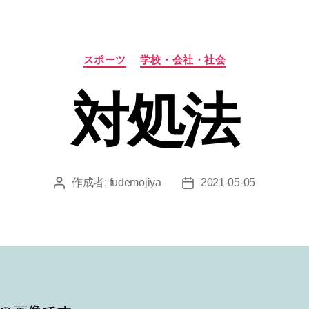
カ
スポーツ
学校・会社・社会
テ
ゴ
対処法
リ
ー
作成者:
fudemojiya
2021-05-05
投
投
稿
稿
者
日