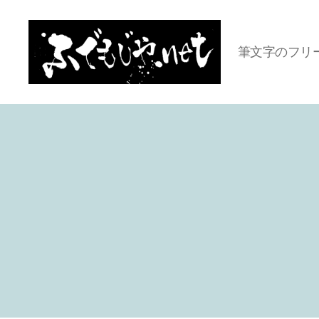
筆文字のフリ
ふ
で
も
じ
や.net