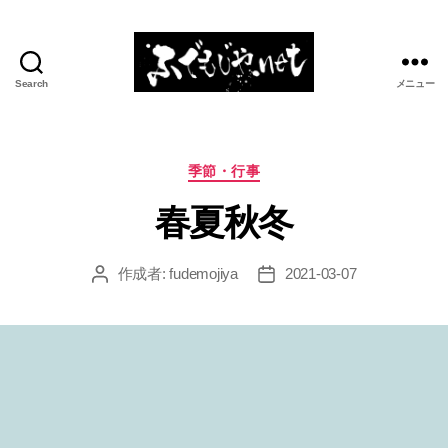
Search
メニュー
ふ
で
も
じ
カ
季節・行事
や.net
テ
春夏秋冬
ゴ
リ
ー
作成者:
fudemojiya
2021-03-07
投
投
稿
稿
者
日