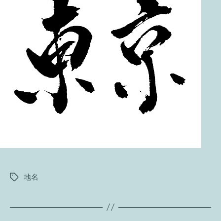
地名
タ
グ