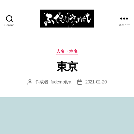
Search
メニュー
ふ
で
も
じ
カ
人名・地名
や.net
テ
東京
ゴ
リ
ー
作成者:
fudemojiya
2021-02-20
投
投
稿
稿
者
日