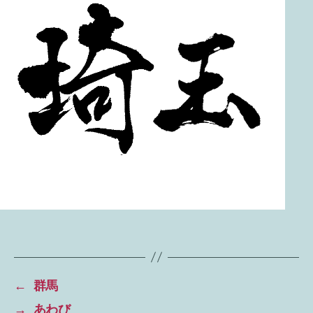
←
群馬
→
あわび