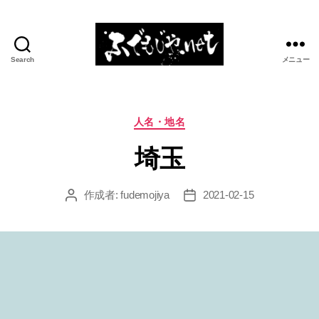
Search
メニュー
ふ
で
も
じ
カ
人名・地名
や.net
テ
埼玉
ゴ
リ
ー
作成者:
fudemojiya
2021-02-15
投
投
稿
稿
者
日