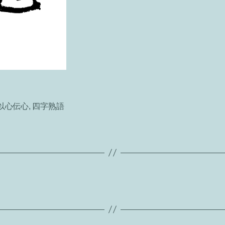
以心伝心
,
四字熟語