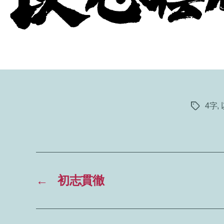
4字
,
タ
グ
←
初志貫徹