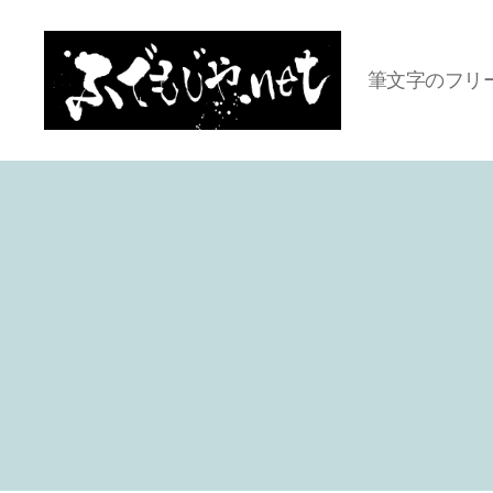
筆文字のフリ
ふ
で
も
じ
や.net