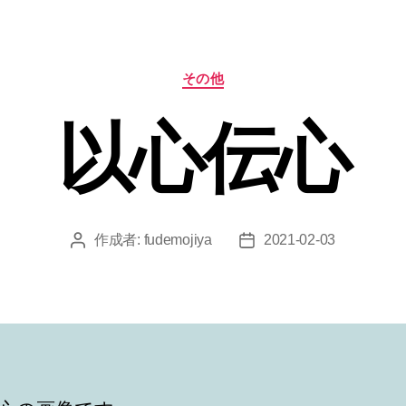
カ
その他
テ
ゴ
以心伝心
リ
ー
作成者:
fudemojiya
2021-02-03
投
投
稿
稿
者
日