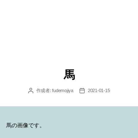
馬
作成者:
fudemojiya
2021-01-15
投
投
稿
稿
者
日
馬の画像です。