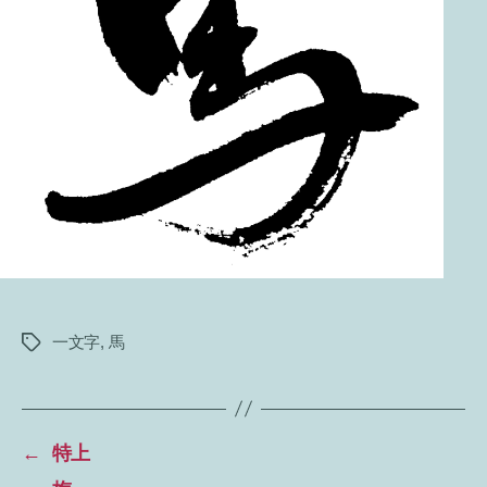
一文字
,
馬
タ
グ
←
特上