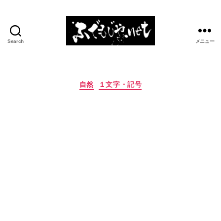
Search
メニュー
ふ
で
も
じ
カ
自然
１文字・記号
や.net
テ
ゴ
リ
ー