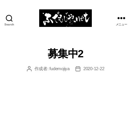
Search
メニュー
ふ
で
も
じ
募集中2
や.net
作成者:
fudemojiya
2020-12-22
投
投
稿
稿
者
日