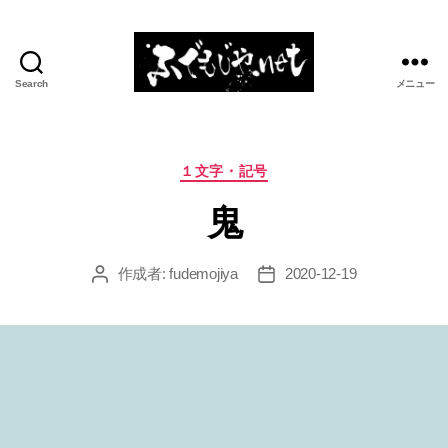
Search
メニュー
ふ
で
も
じ
カ
１文字・記号
や.net
テ
鬼
ゴ
リ
ー
作成者:
fudemojiya
2020-12-19
投
投
稿
稿
者
日