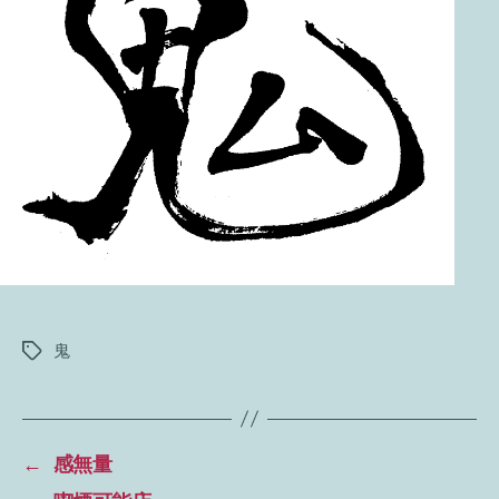
鬼
タ
グ
←
感無量