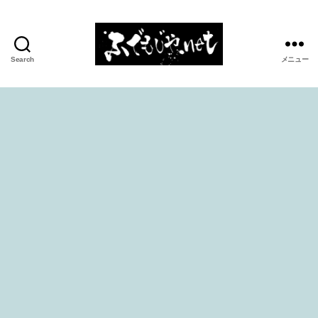
Search
メニュー
ふ
で
も
じ
や.net