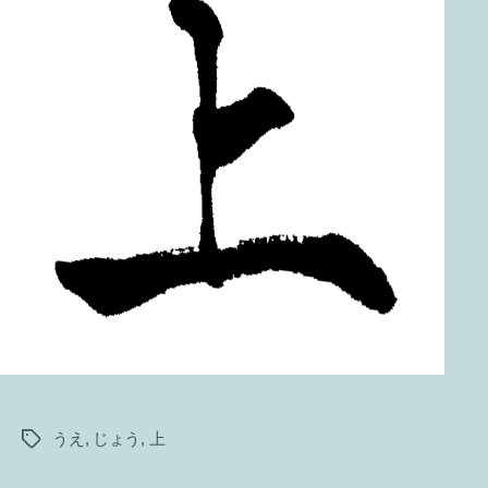
うえ
,
じょう
,
上
タ
グ