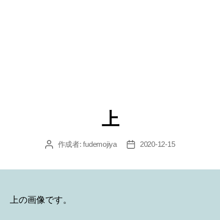
上
作成者:
fudemojiya
2020-12-15
投
投
稿
稿
者
日
上の画像です。