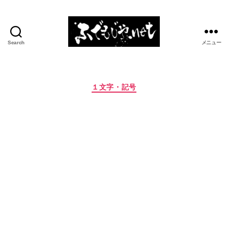
Search
メニュー
ふ
で
も
じ
カ
１文字・記号
や.net
テ
ゴ
リ
ー