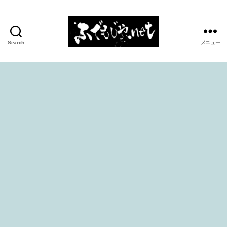
Search
メニュー
ふ
で
も
じ
や.net